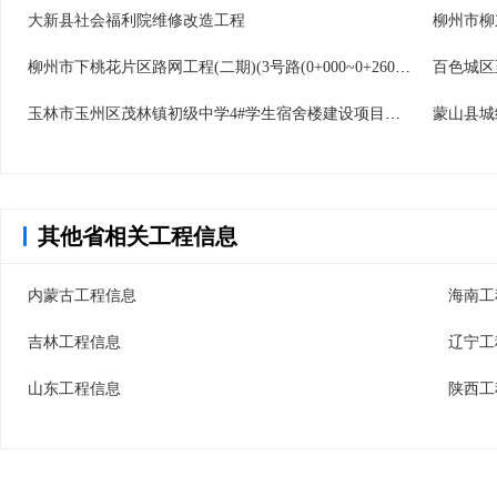
大新县社会福利院维修改造工程
柳州市柳
柳州市下桃花片区路网工程(二期)(3号路(0+000~0+260)、6号路(1+060.724~1+901.914段)、北四路(0+000~0+260)、北五路(0+000~0+832.51段))
玉林市玉州区茂林镇初级中学4#学生宿舍楼建设项目工程
蒙山县城
其他省相关工程信息
内蒙古工程信息
海南工
吉林工程信息
辽宁工
山东工程信息
陕西工